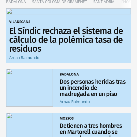
BADALONA
SANTA COLOMA DE GRAMENET
SANT ADRIÀ
L'HOSPIT
VILADECANS
El Síndic rechaza el sistema de
cálculo de la polémica tasa de
residuos
Arnau Raimundo
BADALONA
Dos personas heridas tras
un incendio de
madrugada en un piso
Arnau Raimundo
MOSSOS
Detienen a tres hombres
en Martorell cuando se