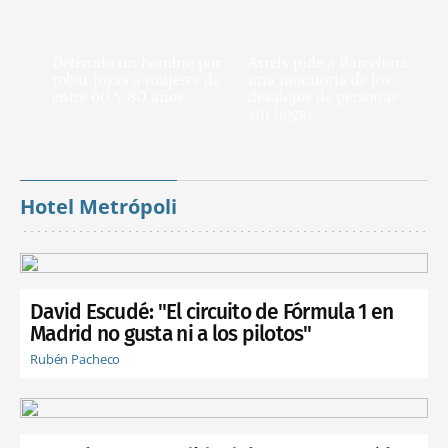
Detenido un hombre por
Arrels pide a Barcelona
robar joyas a mujeres de
una moratoria de los
entre 60 y 80 años
desalojos de personas
sin hogar
Hotel Metrópoli
David Escudé: "El circuito de Fórmula 1 en
Madrid no gusta ni a los pilotos"
Rubén Pacheco