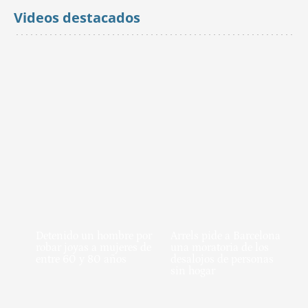
Videos destacados
Detenido un hombre por
Arrels pide a Barcelona
robar joyas a mujeres de
una moratoria de los
entre 60 y 80 años
desalojos de personas
sin hogar