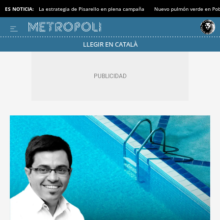
ES NOTICIA:
La estrategia de Pisarello en plena campaña
Nuevo pulmón verde en Po
LLEGIR EN CATALÀ