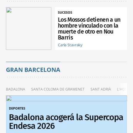
SUCESOS
Los Mossos detienen a un
hombre vinculado con la
muerte de otro en Nou
Barris
Carla Stavraky
GRAN BARCELONA
BADALONA
SANTA COLOMA DE GRAMENET
SANT ADRIÀ
L'HOSPIT
DEPORTES
Badalona acogerá la Supercopa
Endesa 2026