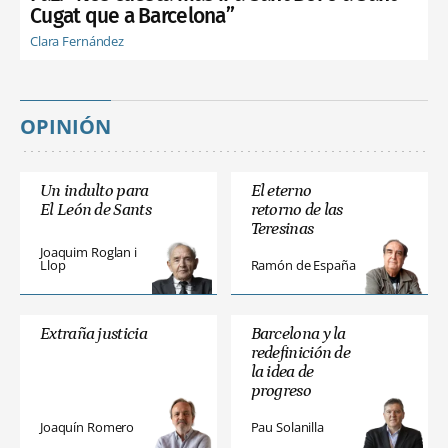
Cugat que a Barcelona”
Clara Fernández
OPINIÓN
Un indulto para
El eterno
El León de Sants
retorno de las
Teresinas
Joaquim Roglan i
Llop
Ramón de España
Extraña justicia
Barcelona y la
redefinición de
la idea de
progreso
Joaquín Romero
Pau Solanilla