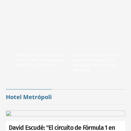
Detenido un hombre por
Arrels pide a Barcelona
robar joyas a mujeres de
una moratoria de los
entre 60 y 80 años
desalojos de personas
sin hogar
Hotel Metrópoli
David Escudé: "El circuito de Fórmula 1 en