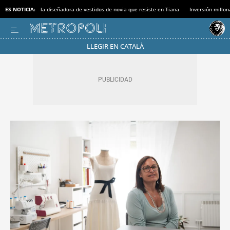
ES NOTICIA:
la diseñadora de vestidos de novia que resiste en Tiana
Inversión millon
LLEGIR EN CATALÀ