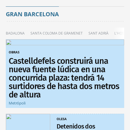
GRAN BARCELONA
BADALONA
SANTA COLOMA DE GRAMENET
SANT ADRIÀ
L'HOSPIT
OBRAS
Castelldefels construirá una
nueva fuente lúdica en una
concurrida plaza: tendrá 14
surtidores de hasta dos metros
de altura
Metrópoli
OLESA
Detenidos dos