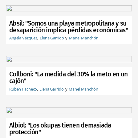
Absil: "Somos una playa metropolitana y su
desaparición implica pérdidas económicas"
Ángela Vázquez
Elena Garrido
Manel Manchón
Collboni: "La medida del 30% la meto en un
cajón"
Rubén Pacheco
Elena Garrido
Manel Manchón
Albiol: "Los okupas tienen demasiada
protección"