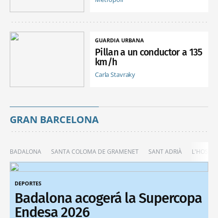
GUARDIA URBANA
Pillan a un conductor a 135
km/h
Carla Stavraky
GRAN BARCELONA
BADALONA
SANTA COLOMA DE GRAMENET
SANT ADRIÀ
L'HOSPIT
DEPORTES
Badalona acogerá la Supercopa
Endesa 2026