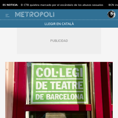
ES NOTICIA:
El CTB quiebra marcado por el escándalo de los abusos sexuales
BCN inv
LLEGIR EN CATALÀ