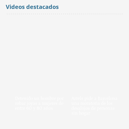
Videos destacados
Detenido un hombre por
Arrels pide a Barcelona
robar joyas a mujeres de
una moratoria de los
entre 60 y 80 años
desalojos de personas
sin hogar