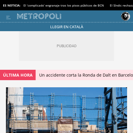
ES NOTICIA:
El ‘complicado’ engranaje tras los pisos públicos de BCN
El Síndic recha
LLEGIR EN CATALÀ
ÚLTIMA HORA
Un accidente corta la Ronda de Dalt en Barcel