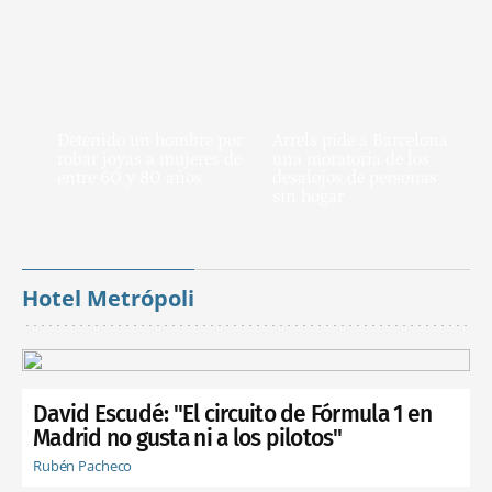
Detenido un hombre por
Arrels pide a Barcelona
robar joyas a mujeres de
una moratoria de los
entre 60 y 80 años
desalojos de personas
sin hogar
Hotel Metrópoli
David Escudé: "El circuito de Fórmula 1 en
Madrid no gusta ni a los pilotos"
Rubén Pacheco