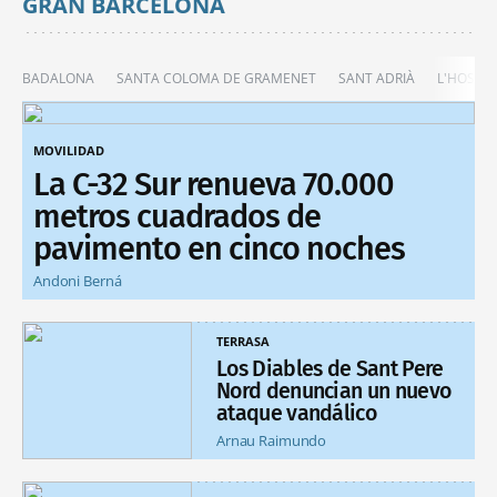
GRAN BARCELONA
BADALONA
SANTA COLOMA DE GRAMENET
SANT ADRIÀ
L'HOSPIT
MOVILIDAD
La C-32 Sur renueva 70.000
metros cuadrados de
pavimento en cinco noches
Andoni Berná
TERRASA
Los Diables de Sant Pere
Nord denuncian un nuevo
ataque vandálico
Arnau Raimundo