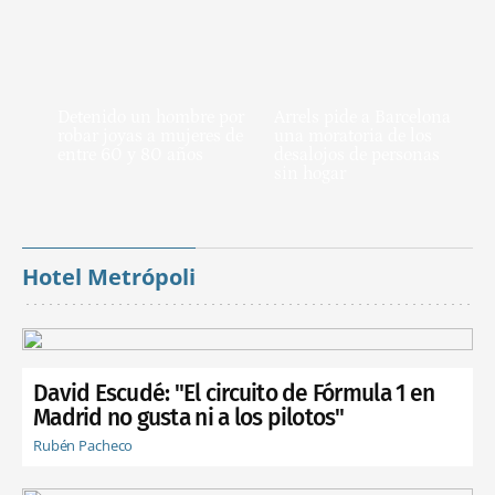
Detenido un hombre por
Arrels pide a Barcelona
robar joyas a mujeres de
una moratoria de los
entre 60 y 80 años
desalojos de personas
sin hogar
Hotel Metrópoli
David Escudé: "El circuito de Fórmula 1 en
Madrid no gusta ni a los pilotos"
Rubén Pacheco