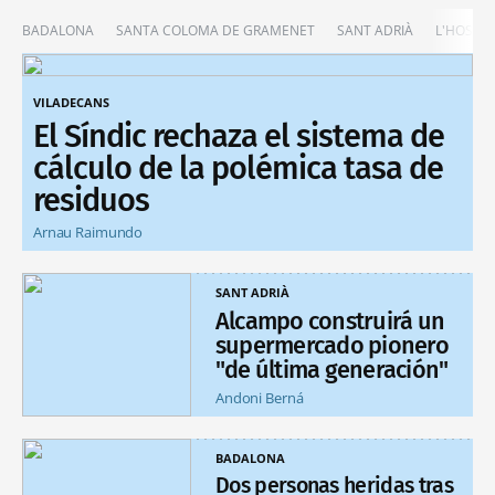
BADALONA
SANTA COLOMA DE GRAMENET
SANT ADRIÀ
L'HOSPIT
VILADECANS
El Síndic rechaza el sistema de
cálculo de la polémica tasa de
residuos
Arnau Raimundo
SANT ADRIÀ
Alcampo construirá un
supermercado pionero
"de última generación"
Andoni Berná
BADALONA
Dos personas heridas tras