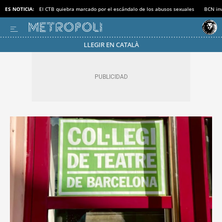
ES NOTICIA:
El CTB quiebra marcado por el escándalo de los abusos sexuales
BCN inv
LLEGIR EN CATALÀ