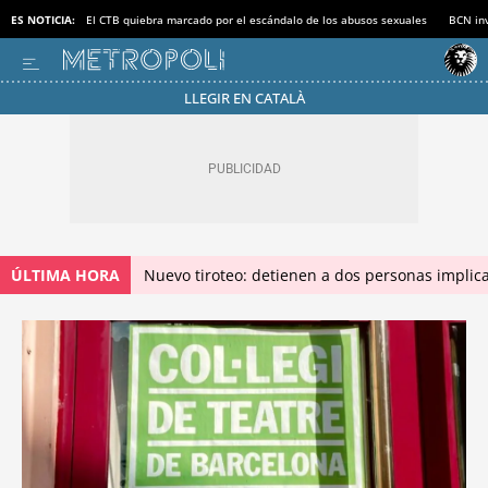
ES NOTICIA:
El CTB quiebra marcado por el escándalo de los abusos sexuales
BCN inv
LLEGIR EN CATALÀ
ÚLTIMA HORA
Nuevo tiroteo: detienen a dos personas implica