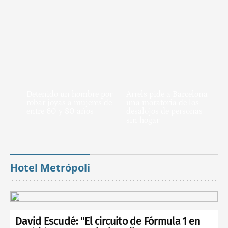
Detenido un hombre por
Arrels pide a Barcelona
robar joyas a mujeres de
una moratoria de los
entre 60 y 80 años
desalojos de personas
sin hogar
Hotel Metrópoli
David Escudé: "El circuito de Fórmula 1 en