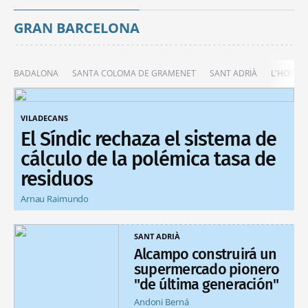
GRAN BARCELONA
BADALONA
SANTA COLOMA DE GRAMENET
SANT ADRIÀ
L'HOSPIT
VILADECANS
El Síndic rechaza el sistema de
cálculo de la polémica tasa de
residuos
Arnau Raimundo
SANT ADRIÀ
Alcampo construirá un
supermercado pionero
"de última generación"
Andoni Berná