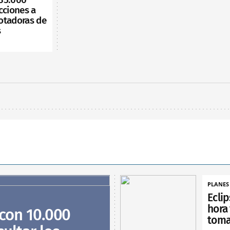
cciones a
otadoras de
s
PLANES
Eclip
hora
 con 10.000
toma