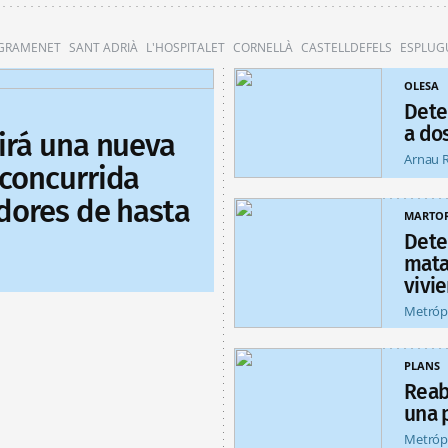
 GRAMENET
SANT ADRIÀ
L'HOSPITALET
CORNELLÀ
CASTELLDEFELS
ESPLUG
OLESA
Dete
a do
uirá una nueva
Arnau 
 concurrida
idores de hasta
MARTOR
Dete
matar
vivi
Metróp
PLANS
Reab
una 
Metróp