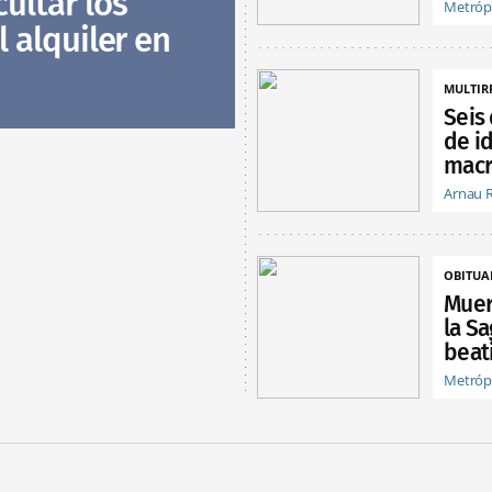
ultar los
Metróp
l alquiler en
MULTIR
Seis
de i
macr
Arnau 
OBITUA
Muer
la Sa
beat
Metróp