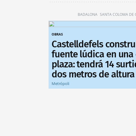
BADALONA
SANTA COLOMA DE
OBRAS
Castelldefels constr
fuente lúdica en una
plaza: tendrá 14 surt
dos metros de altura
Metrópoli