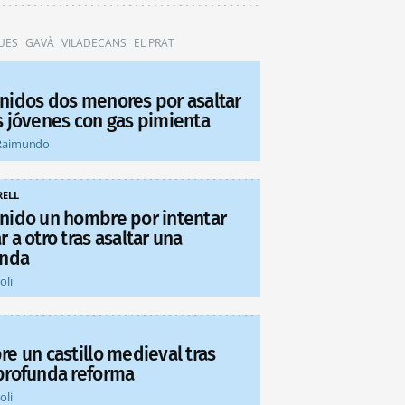
UES
GAVÀ
VILADECANS
EL PRAT
nidos dos menores por asaltar
s jóvenes con gas pimienta
Raimundo
ELL
nido un hombre por intentar
 a otro tras asaltar una
enda
oli
re un castillo medieval tras
profunda reforma
oli