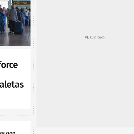
force
aletas
35.000