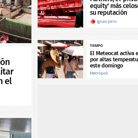
equity' más celos
su reputación
Ignasi Jorro
TIEMPO
El Meteocat activa e
por altas temperatu
ión
este domingo
itar
Metrópoli
n el