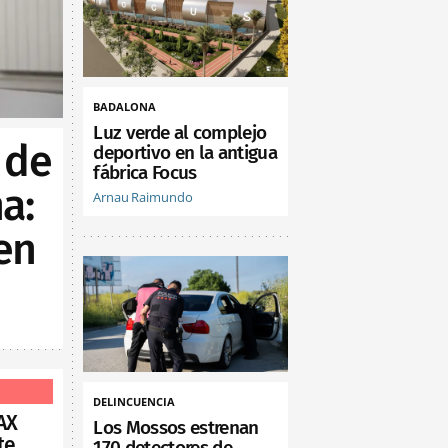
BADALONA
Luz verde al complejo
 de
deportivo en la antigua
fábrica Focus
a:
Arnau Raimundo
en
DELINCUENCIA
AX
Los Mossos estrenan
te
170 detectores de