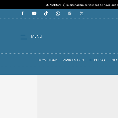
ES NOTICIA:
la diseñadora de vestidos de novia que r
MOVILIDAD
VIVIR EN BCN
EL PULSO
INF