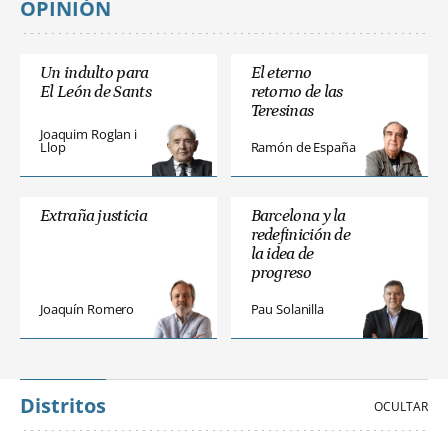
OPINIÓN
Un indulto para
El eterno
El León de Sants
retorno de las
Teresinas
Joaquim Roglan i
Llop
Ramón de España
Extraña justicia
Barcelona y la
redefinición de
la idea de
progreso
Joaquín Romero
Pau Solanilla
Distritos