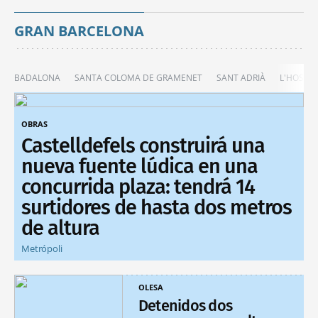
GRAN BARCELONA
BADALONA
SANTA COLOMA DE GRAMENET
SANT ADRIÀ
L'HOSPIT
OBRAS
Castelldefels construirá una
nueva fuente lúdica en una
concurrida plaza: tendrá 14
surtidores de hasta dos metros
de altura
Metrópoli
OLESA
Detenidos dos