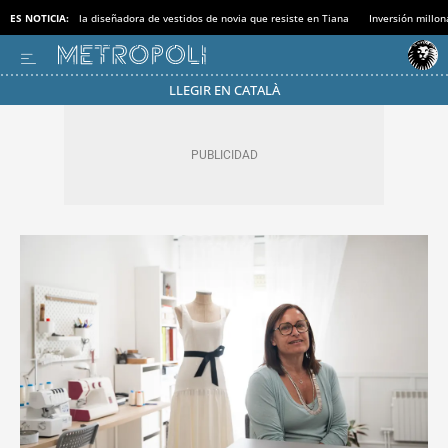
ES NOTICIA:
la diseñadora de vestidos de novia que resiste en Tiana
Inversión millon
LLEGIR EN CATALÀ