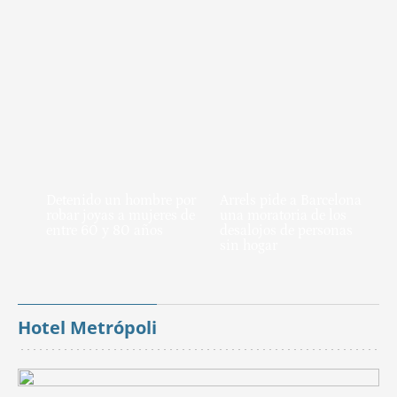
Detenido un hombre por
Arrels pide a Barcelona
robar joyas a mujeres de
una moratoria de los
entre 60 y 80 años
desalojos de personas
sin hogar
Hotel Metrópoli