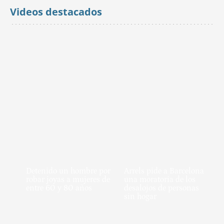
Videos destacados
Detenido un hombre por
Arrels pide a Barcelona
robar joyas a mujeres de
una moratoria de los
entre 60 y 80 años
desalojos de personas
sin hogar