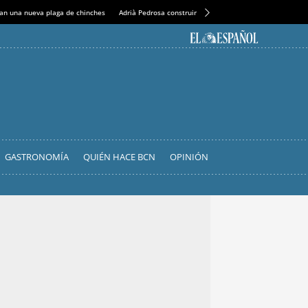
an una nueva plaga de chinches
Adrià Pedrosa construirá la nueva residencia en el Casin
GASTRONOMÍA
QUIÉN HACE BCN
OPINIÓN