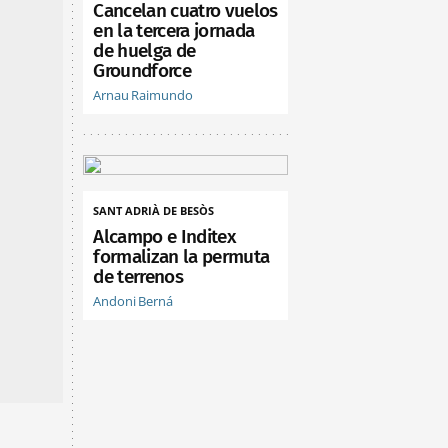
Cancelan cuatro vuelos
en la tercera jornada
de huelga de
Groundforce
Arnau Raimundo
SANT ADRIÀ DE BESÒS
Alcampo e Inditex
formalizan la permuta
de terrenos
Andoni Berná