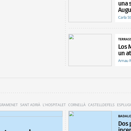
una 
Augu
Carla S
TERRAS
Los 
un at
Arnau 
 GRAMENET
SANT ADRIÀ
L'HOSPITALET
CORNELLÀ
CASTELLDEFELS
ESPLUG
BADAL
Dos 
ince