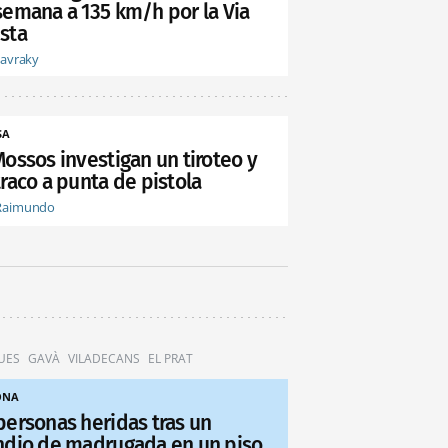
semana a 135 km/h por la Via
sta
tavraky
SA
Mossos investigan un tiroteo y
raco a punta de pistola
Raimundo
UES
GAVÀ
VILADECANS
EL PRAT
ONA
personas heridas tras un
ndio de madrugada en un piso