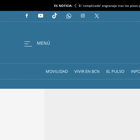
ES NOTICIA:
El ‘complicado’ engranaje tras los pisos
MOVILIDAD
VIVIR EN BCN
EL PULSO
INF