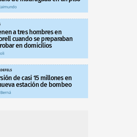
Raimundo
S
enen a tres hombres en
orell cuando se preparaban
 robar en domicilios
oli
LDEFELS
sión de casi 15 millones en
nueva estación de bombeo
 Berná