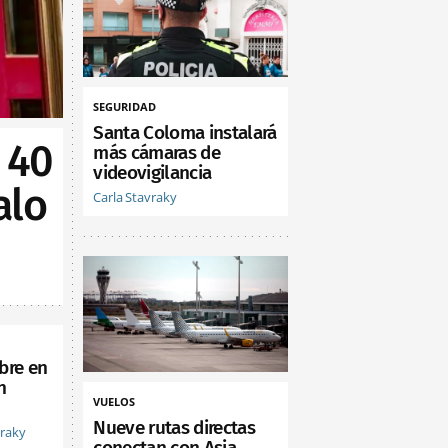
SEGURIDAD
Santa Coloma instalará
 40
más cámaras de
videovigilancia
alo
Carla Stavraky
bre en
n
VUELOS
Nueve rutas directas
vraky
conectan con Asia