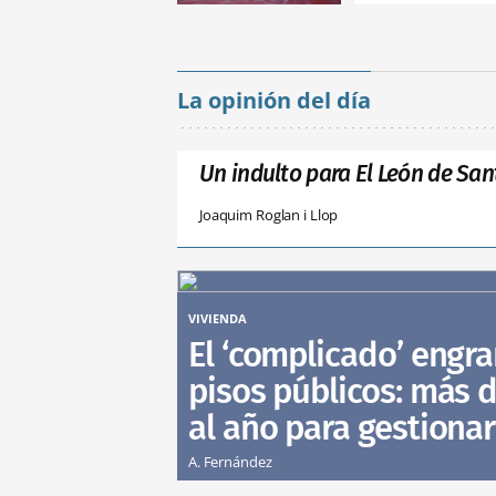
La opinión del día
Un indulto para El León de San
Joaquim Roglan i Llop
VIVIENDA
El ‘complicado’ engra
pisos públicos: más d
al año para gestionar
A. Fernández