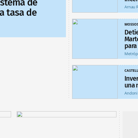
sistema de
Arnau 
a tasa de
MOSSO
Deti
Mart
para
Metróp
CASTEL
Inver
una 
Andoni