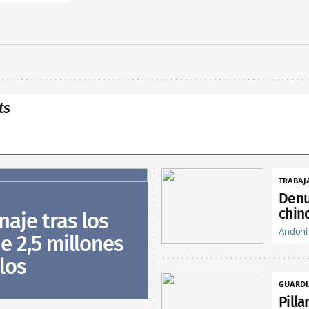
ts
TRABAJ
Denu
chin
naje tras los
Andoni
e 2,5 millones
los
GUARDI
Pill