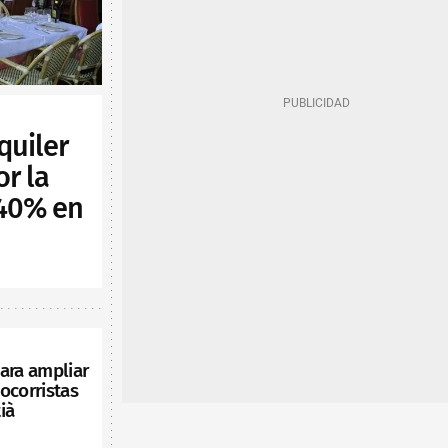
quiler
or la
 40% en
ara ampliar
ocorristas
ià