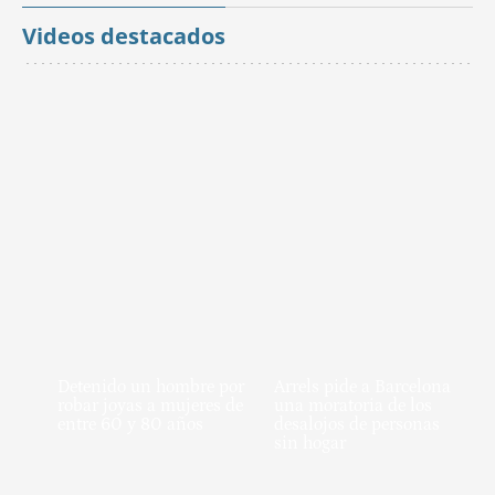
Videos destacados
Detenido un hombre por
Arrels pide a Barcelona
robar joyas a mujeres de
una moratoria de los
entre 60 y 80 años
desalojos de personas
sin hogar