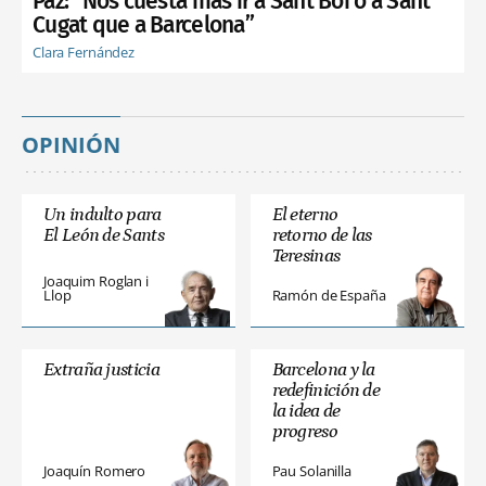
Paz: “Nos cuesta más ir a Sant Boi o a Sant
Cugat que a Barcelona”
Clara Fernández
OPINIÓN
Un indulto para
El eterno
El León de Sants
retorno de las
Teresinas
Joaquim Roglan i
Llop
Ramón de España
Extraña justicia
Barcelona y la
redefinición de
la idea de
progreso
Joaquín Romero
Pau Solanilla