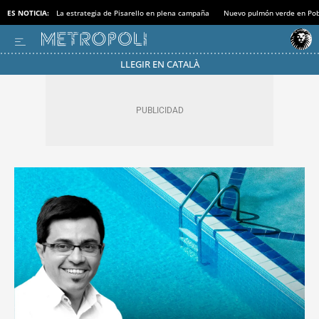
ES NOTICIA:
La estrategia de Pisarello en plena campaña
Nuevo pulmón verde en Po
LLEGIR EN CATALÀ