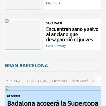
Metrópoli
SANT MARTÍ
Encuentran sano y salvo
al anciano que
desapareció el jueves
Carla Stavraky
GRAN BARCELONA
BADALONA
SANTA COLOMA DE GRAMENET
SANT ADRIÀ
L'HOSPIT
DEPORTES
Badalona acogerá la Supercopa