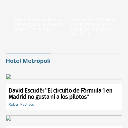
Detenido un hombre por
Arrels pide a Barcelona
robar joyas a mujeres de
una moratoria de los
entre 60 y 80 años
desalojos de personas
sin hogar
Hotel Metrópoli
David Escudé: "El circuito de Fórmula 1 en
Madrid no gusta ni a los pilotos"
Rubén Pacheco