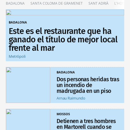
BADALONA
SANTA COLOMA DE GRAMENET
SANT ADRIÀ
L'HOSPIT
BADALONA
Este es el restaurante que ha
ganado el título de mejor local
frente al mar
Metrópoli
BADALONA
Dos personas heridas tras
un incendio de
madrugada en un piso
Arnau Raimundo
MOSSOS
Detienen a tres hombres
en Martorell cuando se