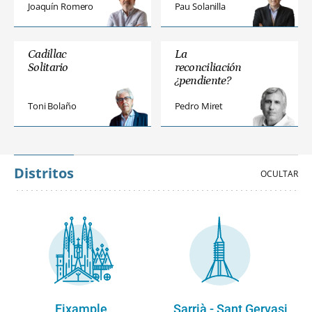
Joaquín Romero
Pau Solanilla
Cadillac
La
Solitario
reconciliación
¿pendiente?
Toni Bolaño
Pedro Miret
Distritos
Eixample
Sarrià - Sant Gervasi