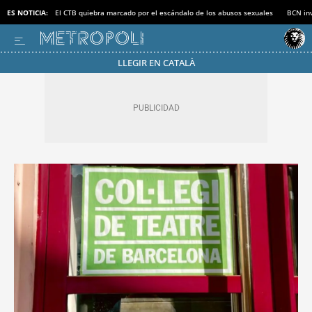
ES NOTICIA:
El CTB quiebra marcado por el escándalo de los abusos sexuales
BCN inv
LLEGIR EN CATALÀ