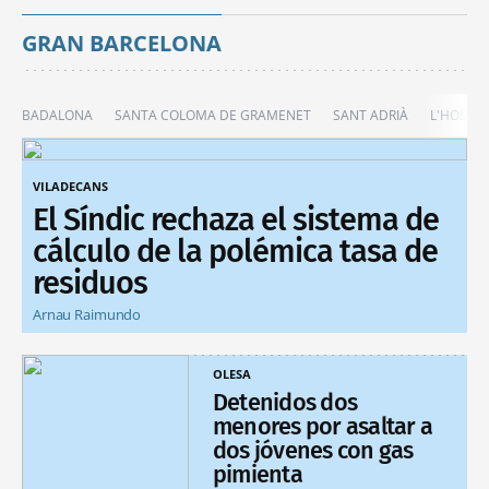
GRAN BARCELONA
BADALONA
SANTA COLOMA DE GRAMENET
SANT ADRIÀ
L'HOSPIT
VILADECANS
El Síndic rechaza el sistema de
cálculo de la polémica tasa de
residuos
Arnau Raimundo
OLESA
Detenidos dos
menores por asaltar a
dos jóvenes con gas
pimienta