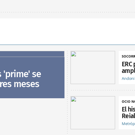
SOCORR
ERC 
ampl
s 'prime' se
Andoni
tres meses
OCIO 
El hi
Reia
Metróp