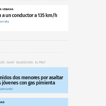
A URBANA
an a un conductor a 135 km/h
tavraky
UES
GAVÀ
VILADECANS
EL PRAT
nidos dos menores por asaltar
s jóvenes con gas pimienta
Raimundo
DAD