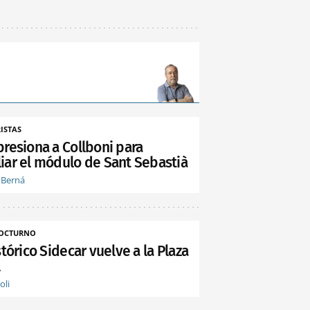
ISTAS
presiona a Collboni para
iar el módulo de Sant Sebastià
 Berná
NOCTURNO
stórico Sidecar vuelve a la Plaza
l
oli