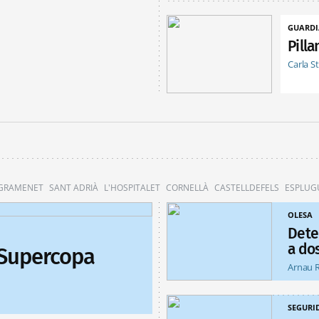
GUARDI
Pill
Carla S
 GRAMENET
SANT ADRIÀ
L'HOSPITALET
CORNELLÀ
CASTELLDEFELS
ESPLUG
OLESA
Dete
a do
 Supercopa
Arnau 
SEGURI