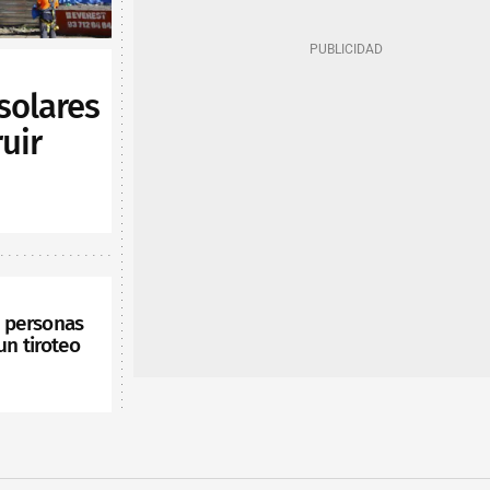
solares
uir
s personas
un tiroteo