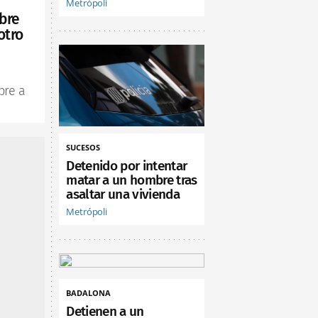
Metrópoli
bre
otro
bre a
SUCESOS
Detenido por intentar
matar a un hombre tras
asaltar una vivienda
Metrópoli
BADALONA
Detienen a un