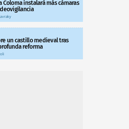
a Coloma instalará más cámaras
ideovigilancia
tavraky
re un castillo medieval tras
profunda reforma
oli