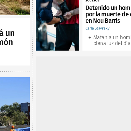
SUCESOS
Detenido un hom
por la muerte de 
en Nou Barris
Carla Stavraky
á un
Matan a un hom
lmón
plena luz del día