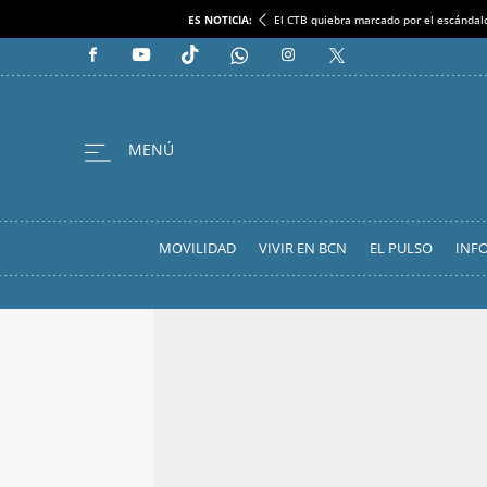
ES NOTICIA:
El CTB quiebra marcado por el escándal
MOVILIDAD
VIVIR EN BCN
EL PULSO
INF