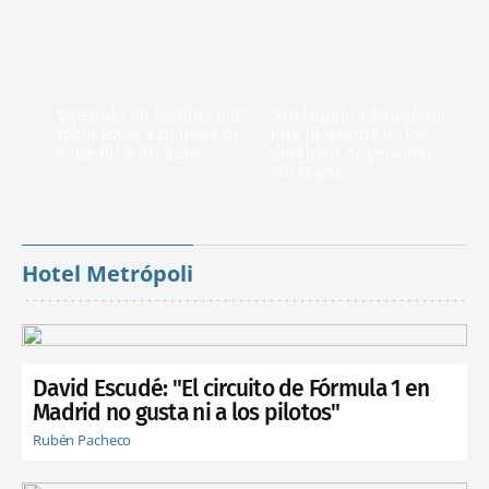
Detenido un hombre por
Arrels pide a Barcelona
robar joyas a mujeres de
una moratoria de los
entre 60 y 80 años
desalojos de personas
sin hogar
Hotel Metrópoli
David Escudé: "El circuito de Fórmula 1 en
Madrid no gusta ni a los pilotos"
Rubén Pacheco