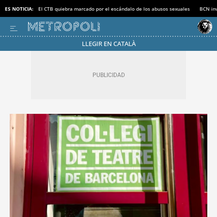
ES NOTICIA:
El CTB quiebra marcado por el escándalo de los abusos sexuales
BCN inv
LLEGIR EN CATALÀ