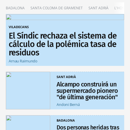
BADALONA
SANTA COLOMA DE GRAMENET
SANT ADRIÀ
L'HOSPIT
VILADECANS
El Síndic rechaza el sistema de
cálculo de la polémica tasa de
residuos
Arnau Raimundo
SANT ADRIÀ
Alcampo construirá un
supermercado pionero
"de última generación"
Andoni Berná
BADALONA
Dos personas heridas tras