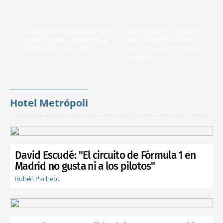
Detenido un hombre por
Arrels pide a Barcelona
robar joyas a mujeres de
una moratoria de los
entre 60 y 80 años
desalojos de personas
sin hogar
Hotel Metrópoli
David Escudé: "El circuito de Fórmula 1 en
Madrid no gusta ni a los pilotos"
Rubén Pacheco