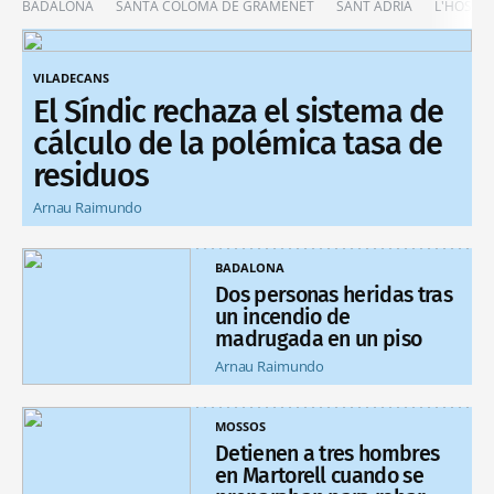
BADALONA
SANTA COLOMA DE GRAMENET
SANT ADRIÀ
L'HOSPIT
VILADECANS
El Síndic rechaza el sistema de
cálculo de la polémica tasa de
residuos
Arnau Raimundo
BADALONA
Dos personas heridas tras
un incendio de
madrugada en un piso
Arnau Raimundo
MOSSOS
Detienen a tres hombres
en Martorell cuando se