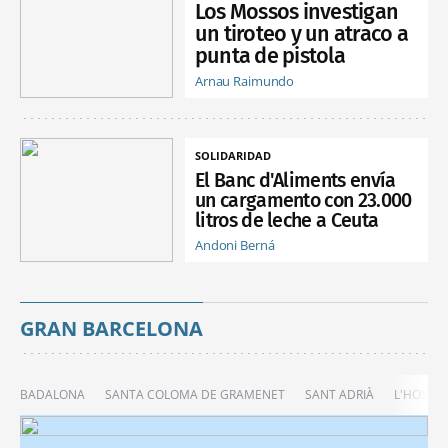
Los Mossos investigan
un tiroteo y un atraco a
punta de pistola
Arnau Raimundo
SOLIDARIDAD
El Banc d'Aliments envía
un cargamento con 23.000
litros de leche a Ceuta
Andoni Berná
GRAN BARCELONA
BADALONA
SANTA COLOMA DE GRAMENET
SANT ADRIÀ
L'HOSPIT