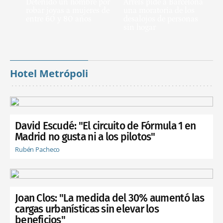
Detenido un hombre por
Arrels pide a Barcelona
robar joyas a mujeres de
una moratoria de los
entre 60 y 80 años
desalojos de personas
sin hogar
Hotel Metrópoli
David Escudé: "El circuito de Fórmula 1 en
Madrid no gusta ni a los pilotos"
Rubén Pacheco
Joan Clos: "La medida del 30% aumentó las
cargas urbanísticas sin elevar los
beneficios"