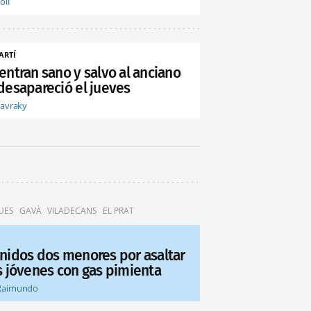
oli
ARTÍ
entran sano y salvo al anciano
desapareció el jueves
tavraky
UES
GAVÀ
VILADECANS
EL PRAT
nidos dos menores por asaltar
s jóvenes con gas pimienta
Raimundo