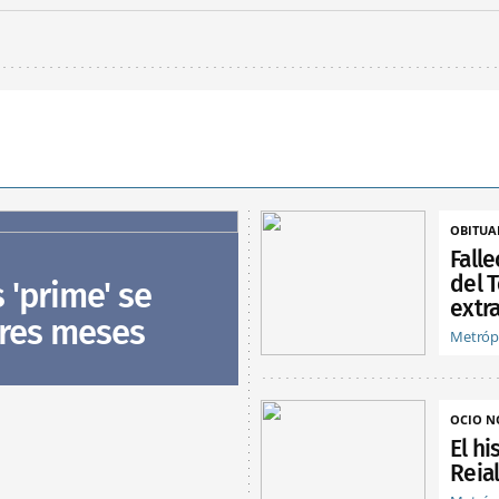
OBITUA
Fall
del T
s 'prime' se
extra
tres meses
Metróp
OCIO 
El hi
Reia