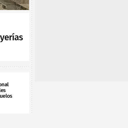
yerías
onal
les
vuelos