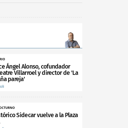
RIO
ece Ángel Alonso, cofundador
eatre Villarroel y director de 'La
ña pareja'
oli
NOCTURNO
stórico Sidecar vuelve a la Plaza
l