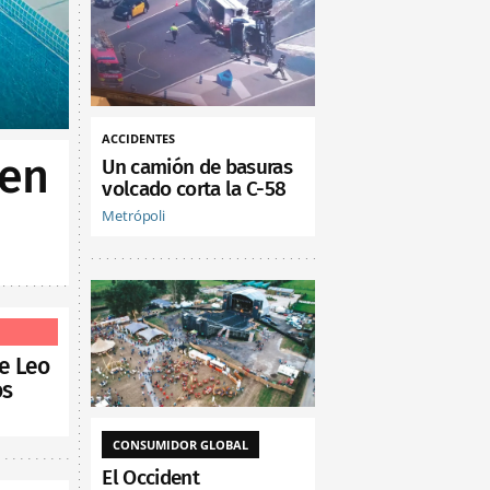
ACCIDENTES
 en
Un camión de basuras
volcado corta la C-58
Metrópoli
de Leo
os
CONSUMIDOR GLOBAL
El Occident