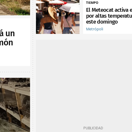
TIEMPO
El Meteocat activa e
por altas temperatu
este domingo
Metrópoli
á un
lmón