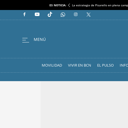
ES NOTICIA:
La estrategia de Pisarello en plena cam
MOVILIDAD
VIVIR EN BCN
EL PULSO
INF