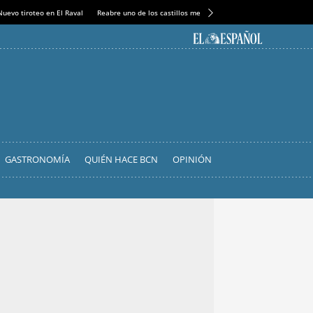
Nuevo tiroteo en El Raval
Reabre uno de los castillos medievales más espectaculares
GASTRONOMÍA
QUIÉN HACE BCN
OPINIÓN