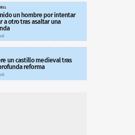
ELL
nido un hombre por intentar
 a otro tras asaltar una
enda
oli
re un castillo medieval tras
profunda reforma
oli