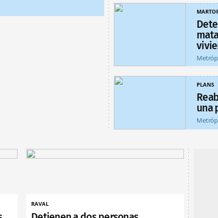
MARTOR
Dete
matar
vivi
Metróp
PLANS
Reab
una 
Metróp
RAVAL
s
Detienen a dos personas