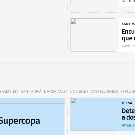
Metróp
SANT M
Encu
que 
Carla S
 GRAMENET
SANT ADRIÀ
L'HOSPITALET
CORNELLÀ
CASTELLDEFELS
ESPLUG
OLESA
Dete
a do
 Supercopa
Arnau 