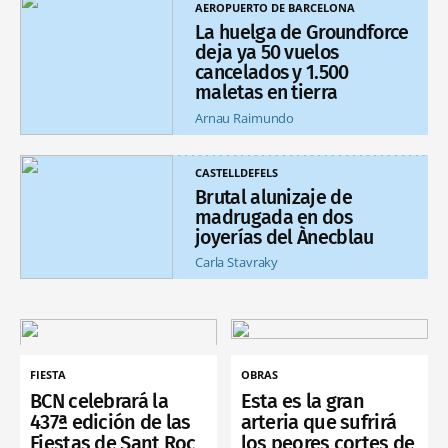
AEROPUERTO DE BARCELONA
La huelga de Groundforce
deja ya 50 vuelos
cancelados y 1.500
maletas en tierra
Arnau Raimundo
CASTELLDEFELS
Brutal alunizaje de
madrugada en dos
joyerías del Ànecblau
Carla Stavraky
FIESTA
OBRAS
BCN celebrará la
Esta es la gran
437ª edición de las
arteria que sufrirá
Fiestas de Sant Roc
los peores cortes de