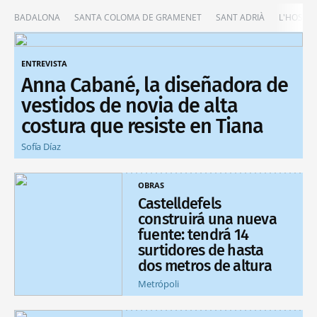
BADALONA
SANTA COLOMA DE GRAMENET
SANT ADRIÀ
L'HOSPIT
ENTREVISTA
Anna Cabané, la diseñadora de
vestidos de novia de alta
costura que resiste en Tiana
Sofía Díaz
OBRAS
Castelldefels
construirá una nueva
fuente: tendrá 14
surtidores de hasta
dos metros de altura
Metrópoli