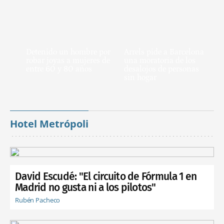
Detenido un hombre por
Arrels pide a Barcelona
robar joyas a mujeres de
una moratoria de los
entre 60 y 80 años
desalojos de personas
sin hogar
Hotel Metrópoli
David Escudé: "El circuito de Fórmula 1 en
Madrid no gusta ni a los pilotos"
Rubén Pacheco