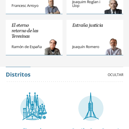
Joaquim Roglan i
Francesc Arroyo
Llop
El eterno
Extraña justicia
retorno de las
Teresinas
Ramón de España
Joaquín Romero
Distritos