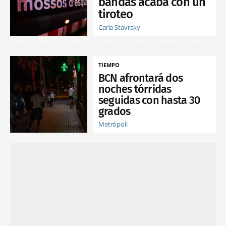
bandas acaba con un
tiroteo
Carla Stavraky
TIEMPO
BCN afrontará dos
noches tórridas
seguidas con hasta 30
grados
Metrópoli