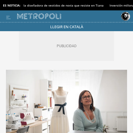
ES NOTICIA:
la diseñadora de vestidos de novia que resiste en Tiana
Inversión millon
LLEGIR EN CATALÀ