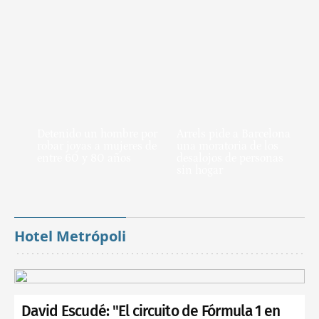
Detenido un hombre por
Arrels pide a Barcelona
robar joyas a mujeres de
una moratoria de los
entre 60 y 80 años
desalojos de personas
sin hogar
Hotel Metrópoli
David Escudé: "El circuito de Fórmula 1 en