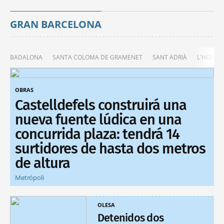
GRAN BARCELONA
BADALONA
SANTA COLOMA DE GRAMENET
SANT ADRIÀ
L'HOSPIT
OBRAS
Castelldefels construirá una
nueva fuente lúdica en una
concurrida plaza: tendrá 14
surtidores de hasta dos metros
de altura
Metrópoli
OLESA
Detenidos dos