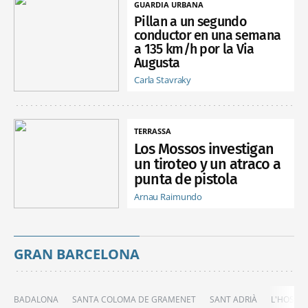
GUARDIA URBANA
Pillan a un segundo
conductor en una semana
a 135 km/h por la Via
Augusta
Carla Stavraky
TERRASSA
Los Mossos investigan
un tiroteo y un atraco a
punta de pistola
Arnau Raimundo
GRAN BARCELONA
BADALONA
SANTA COLOMA DE GRAMENET
SANT ADRIÀ
L'HOSPIT