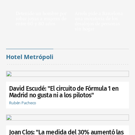
Detenido un hombre por
Arrels pide a Barcelona
robar joyas a mujeres de
una moratoria de los
entre 60 y 80 años
desalojos de personas
sin hogar
Hotel Metrópoli
David Escudé: "El circuito de Fórmula 1 en
Madrid no gusta ni a los pilotos"
Rubén Pacheco
Joan Clos: "La medida del 30% aumentó las