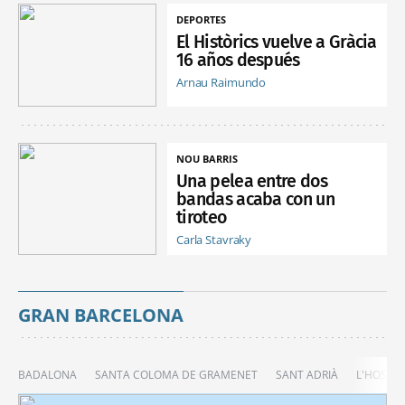
DEPORTES
El Històrics vuelve a Gràcia
16 años después
Arnau Raimundo
NOU BARRIS
Una pelea entre dos
bandas acaba con un
tiroteo
Carla Stavraky
GRAN BARCELONA
BADALONA
SANTA COLOMA DE GRAMENET
SANT ADRIÀ
L'HOSPIT