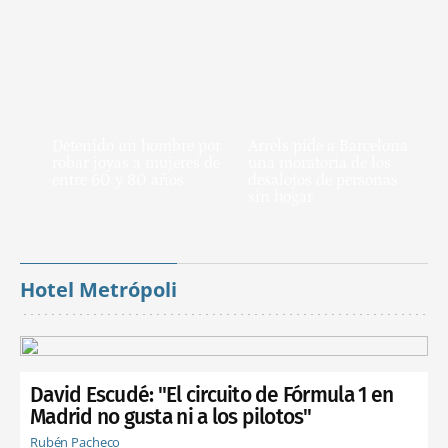
Detenido un hombre por
Arrels pide a Barcelona
robar joyas a mujeres de
una moratoria de los
entre 60 y 80 años
desalojos de personas
sin hogar
Hotel Metrópoli
David Escudé: "El circuito de Fórmula 1 en
Madrid no gusta ni a los pilotos"
Rubén Pacheco