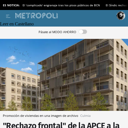
ES NOTICIA:
El ‘complicado’ engranaje tras los pisos públicos de BCN
El Síndic recha
Leer en Castellano
Pásate al MODO AHORRO
Promoción de viviendas en una imagen de archivo
Culmia
"Rechazo frontal" de la APCE a la