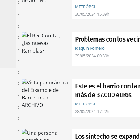
METRÓPOLI
30/05/2024
15:39h
Problemas con los veci
Joaquín Romero
29/05/2024
00:30h
Este es el barrio con la
más de 37.000 euros
METRÓPOLI
28/05/2024
17:22h
Los sintecho se expande