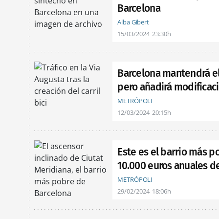
Barcelona
Alba Gibert
15/03/2024
23:30h
Barcelona mantendrá el c
pero añadirá modificac
METRÓPOLI
12/03/2024
20:15h
Este es el barrio más 
10.000 euros anuales d
METRÓPOLI
29/02/2024
18:06h