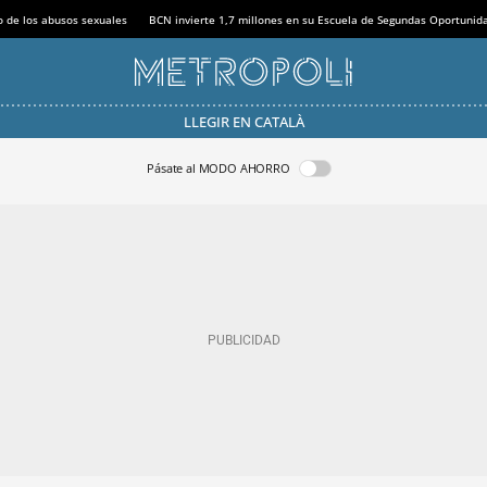
o de los abusos sexuales
BCN invierte 1,7 millones en su Escuela de Segundas Oportunid
LLEGIR EN CATALÀ
Pásate al MODO AHORRO