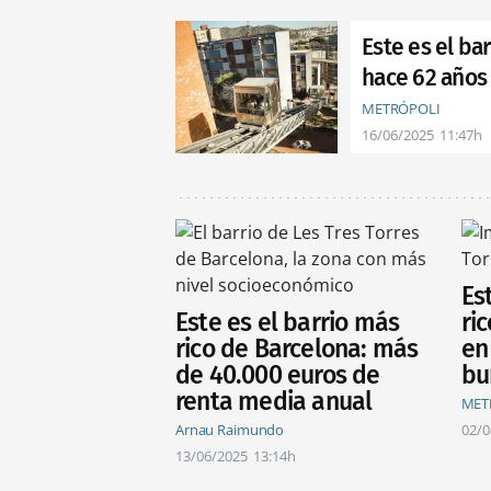
Este es el ba
hace 62 años
METRÓPOLI
16/06/2025
11:47h
Es
Este es el barrio más
ri
rico de Barcelona: más
en
de 40.000 euros de
bu
renta media anual
MET
Arnau Raimundo
02/0
13/06/2025
13:14h