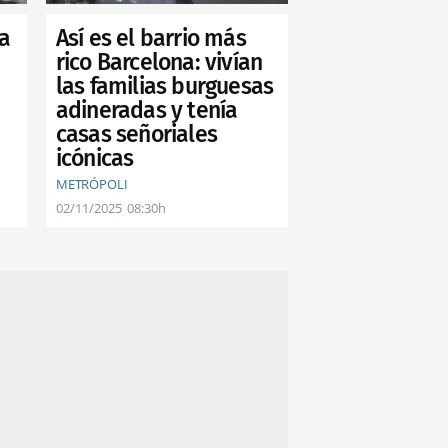
Así es el barrio más
na
rico Barcelona: vivían
las familias burguesas
adineradas y tenía
casas señoriales
icónicas
METRÓPOLI
02/11/2025
08:30h