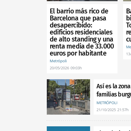
El barrio más rico de
B
Barcelona que pasa
b
desapercibido:
T
edificios residenciales
r
de alto standing y una
c
renta media de 33.000
Me
euros por habitante
13
Metrópoli
20/05/2026
09:03h
Así es la zona
familias bur
METRÓPOLI
21/10/2025
21:57h