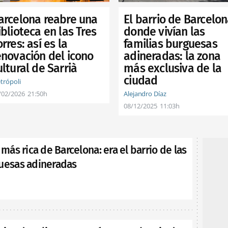
El barrio de Barcelo
arcelona reabre una
donde vivían las
iblioteca en las Tres
familias burguesas
orres: así es la
adineradas: la zona
enovación del icono
más exclusiva de la
ultural de Sarrià
ciudad
trópoli
Alejandro Díaz
/02/2026
21:50h
08/12/2025
11:03h
 más rica de Barcelona: era el barrio de las
guesas adineradas