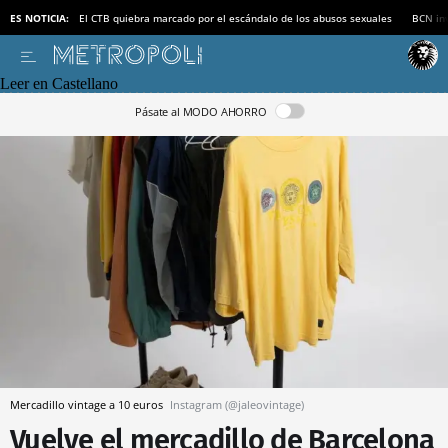
ES NOTICIA:
El CTB quiebra marcado por el escándalo de los abusos sexuales
BCN inv
Leer en Castellano
Pásate al MODO AHORRO
Mercadillo vintage a 10 euros
Instagram (@jaleovintage)
Vuelve el mercadillo de Barcelona