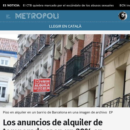
ES NOTICIA:
El CTB quiebra marcado por el escándalo de los abusos sexuales
BCN inv
LLEGIR EN CATALÀ
Pásate al MODO AHORRO
Piso en alquiler en un barrio de Barcelona en una imagen de archivo
EP
Los anuncios de alquiler de