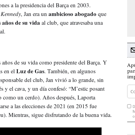
ones a la presidencia del Barça en 2003.
ambicioso abogado
o Kennedy
, Jan era un
que
s años de su vida
al club, que atravesaba una
al.
s años de su vida como presidente del Barça. Y
Apú
Luz de Gas
as en el
. También, en algunos
par
imp
onsable del club, Jan vivió a lo grande, sin
és y el cava, y un día confesó: “M’estic posant
 como un cerdo). Años después, Laporta
arse a las elecciones de 2021 (en 2015 fue
D
M
). Mientras, sigue disfrutando de la buena vida.
c