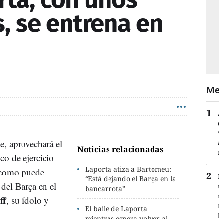
, se entrena en
Me
, aprovechará el
Noticias relacionadas
o de ejercicio
Laporta atiza a Bartomeu:
, como puede
“Está dejando el Barça en la
 del Barça en el
bancarrota”
ff
, su ídolo y
El baile de Laporta
mientras espera volver al