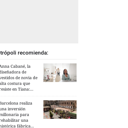
trópoli recomienda:
Anna Cabané, la
diseñadora de
vestidos de novia de
alta costura que
resiste en Tiana:...
Barcelona realiza
una inversión
millonaria para
rehabilitar una
histórica fábrica...