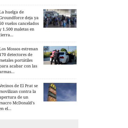
La huelga de
Groundforce deja ya
50 vuelos cancelados
y 1.500 maletas en
tierra...
Los Mossos estrenan
170 detectores de
metales portátiles
para acabar con las
armas...
Vecinos de El Prat se
movilizan contra la
apertura de un
macro McDonald's
en el...