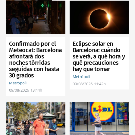
Confirmado por el
Eclipse solar en
Meteocat: Barcelona
Barcelona: cuándo
afrontará dos
se verá, a qué hora y
noches tórridas
qué precauciones
seguidas con hasta
hay que tomar
30 grados
Metrópoli
Metrópoli
09/08/2026
11:42h
09/08/2026
13:44h