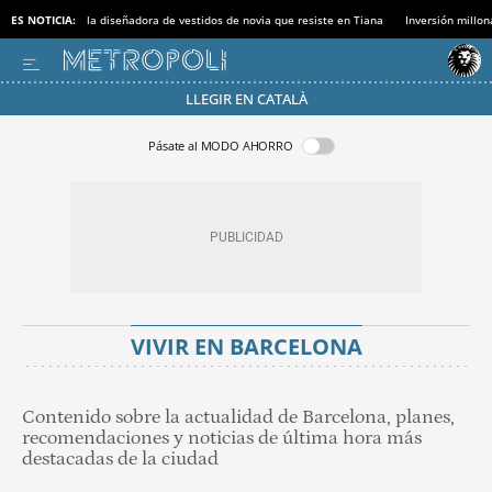
ES NOTICIA:
la diseñadora de vestidos de novia que resiste en Tiana
Inversión millon
LLEGIR EN CATALÀ
Pásate al MODO AHORRO
VIVIR EN BARCELONA
Contenido sobre la actualidad de Barcelona, planes,
recomendaciones y noticias de última hora más
destacadas de la ciudad