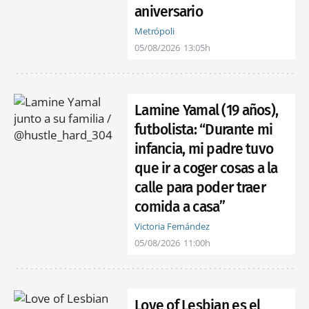
aniversario
Metrópoli
05/08/2026
13:05h
Lamine Yamal (19 años),
futbolista: “Durante mi
infancia, mi padre tuvo
que ir a coger cosas a la
calle para poder traer
comida a casa”
Victoria Fernández
05/08/2026
11:00h
Love of Lesbian es el