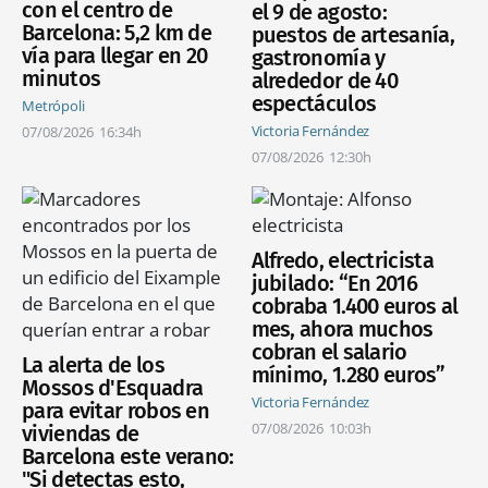
con el centro de
el 9 de agosto:
Barcelona: 5,2 km de
puestos de artesanía,
vía para llegar en 20
gastronomía y
minutos
alrededor de 40
espectáculos
Metrópoli
Victoria Fernández
07/08/2026
16:34h
07/08/2026
12:30h
Alfredo, electricista
jubilado: “En 2016
cobraba 1.400 euros al
mes, ahora muchos
cobran el salario
La alerta de los
mínimo, 1.280 euros”
Mossos d'Esquadra
Victoria Fernández
para evitar robos en
07/08/2026
10:03h
viviendas de
Barcelona este verano:
"Si detectas esto,