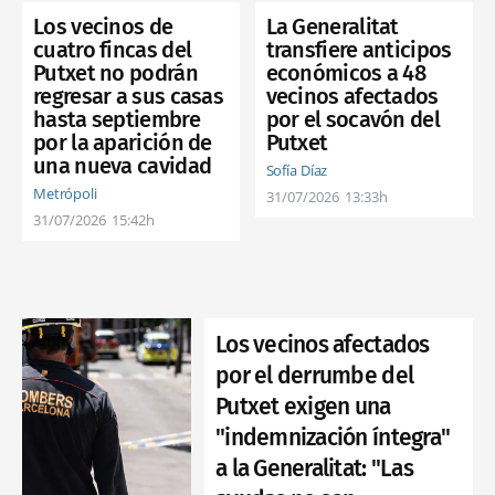
Los vecinos de
La Generalitat
cuatro fincas del
transfiere anticipos
Putxet no podrán
económicos a 48
regresar a sus casas
vecinos afectados
hasta septiembre
por el socavón del
por la aparición de
Putxet
una nueva cavidad
Sofía Díaz
Metrópoli
31/07/2026
13:33h
31/07/2026
15:42h
Los vecinos afectados
por el derrumbe del
Putxet exigen una
"indemnización íntegra"
a la Generalitat: "Las