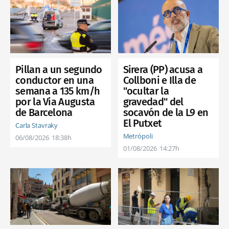
Pillan a un segundo
Sirera (PP) acusa a
conductor en una
Collboni e Illa de
semana a 135 km/h
"ocultar la
por la Via Augusta
gravedad" del
de Barcelona
socavón de la L9 en
El Putxet
Carla Stavraky
Metrópoli
06/08/2026
18:38h
01/08/2026
14:27h