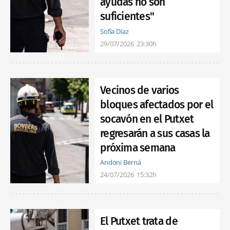
ayudas no son
suficientes"
Sofía Díaz
29/07/2026
23:30h
Vecinos de varios
bloques afectados por el
socavón en el Putxet
regresarán a sus casas la
próxima semana
Andoni Berná
24/07/2026
15:32h
El Putxet trata de