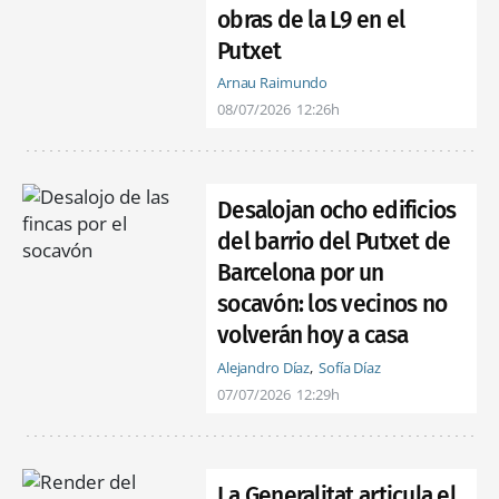
obras de la L9 en el
Putxet
Arnau Raimundo
08/07/2026
12:26h
Desalojan ocho edificios
del barrio del Putxet de
Barcelona por un
socavón: los vecinos no
volverán hoy a casa
Alejandro Díaz
Sofía Díaz
07/07/2026
12:29h
La Generalitat articula el