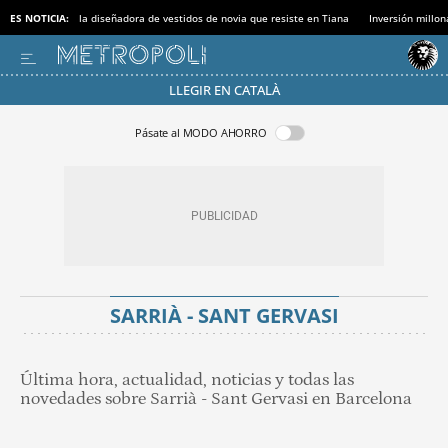
ES NOTICIA:
la diseñadora de vestidos de novia que resiste en Tiana
Inversión millon
LLEGIR EN CATALÀ
Pásate al MODO AHORRO
SARRIÀ - SANT GERVASI
Última hora, actualidad, noticias y todas las
novedades sobre Sarrià - Sant Gervasi en Barcelona