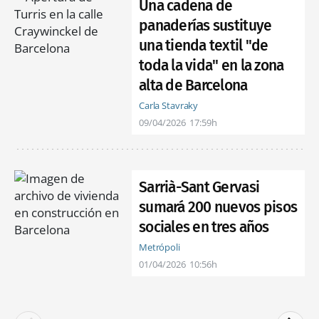
Una cadena de
panaderías sustituye
una tienda textil "de
toda la vida" en la zona
alta de Barcelona
Carla Stavraky
09/04/2026
17:59h
Sarrià-Sant Gervasi
sumará 200 nuevos pisos
sociales en tres años
Metrópoli
01/04/2026
10:56h