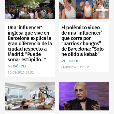
Una 'influencer'
El polémico vídeo
inglesa que vive en
de una ‘influencer’
Barcelona explica la
que corre por
gran diferencia de la
“barrios chungos”
ciudad respecto a
de Barcelona: “Solo
Madrid: "Puede
he olido a kebab”
sonar estúpido..."
METRÓPOLI
METRÓPOLI
06/08/2025
11:55h
15/08/2025
21:32h