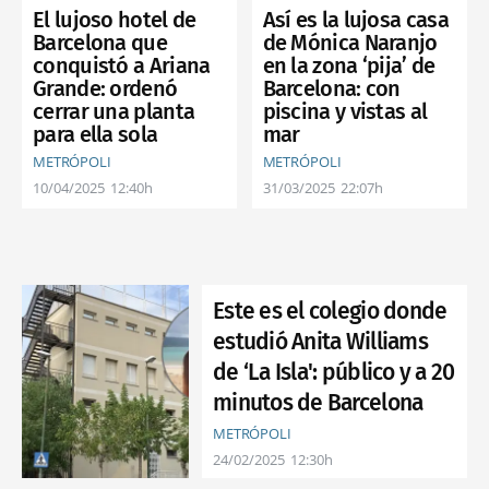
El lujoso hotel de
Así es la lujosa casa
Barcelona que
de Mónica Naranjo
conquistó a Ariana
en la zona ‘pija’ de
Grande: ordenó
Barcelona: con
cerrar una planta
piscina y vistas al
para ella sola
mar
METRÓPOLI
METRÓPOLI
10/04/2025
12:40h
31/03/2025
22:07h
Este es el colegio donde
estudió Anita Williams
de ‘La Isla': público y a 20
minutos de Barcelona
METRÓPOLI
24/02/2025
12:30h