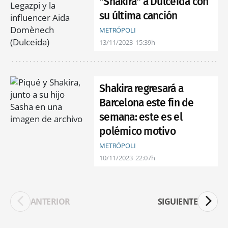
"Shakira" a Dulceida con
su última canción
METRÓPOLI
13/11/2023
15:39h
Shakira regresará a
Barcelona este fin de
semana: este es el
polémico motivo
METRÓPOLI
10/11/2023
22:07h
ANTERIOR
SIGUIENTE