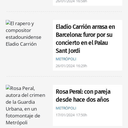
26/01/2024
16:58h
Eladio Carrión arrasa en
Barcelona: furor por su
concierto en el Palau
Sant Jordi
METRÓPOLI
26/01/2024
16:29h
Rosa Peral: con pareja
desde hace dos años
METRÓPOLI
17/01/2024
17:50h