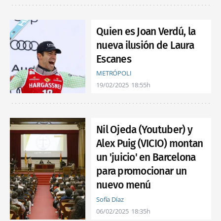
Quien es Joan Verdú, la
nueva ilusión de Laura
Escanes
METRÓPOLI
19/02/2025
18:55h
Nil Ojeda (Youtuber) y
Alex Puig (VICIO) montan
un 'juicio' en Barcelona
para promocionar un
nuevo menú
Sofía Díaz
06/02/2025
18:35h