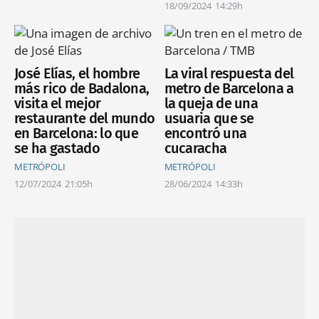
18/09/2024
14:29h
José Elías, el hombre
La viral respuesta del
más rico de Badalona,
metro de Barcelona a
visita el mejor
la queja de una
restaurante del mundo
usuaria que se
en Barcelona: lo que
encontró una
se ha gastado
cucaracha
METRÓPOLI
METRÓPOLI
12/07/2024
21:05h
28/06/2024
14:33h