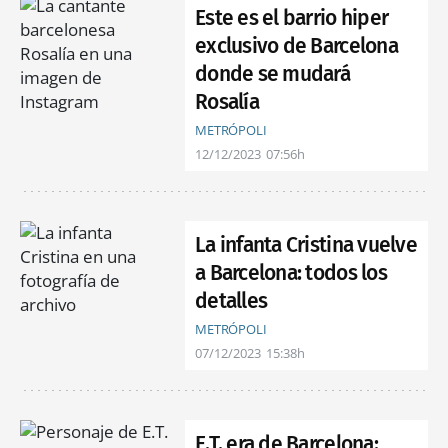
Este es el barrio hiper
exclusivo de Barcelona
donde se mudará
Rosalía
METRÓPOLI
12/12/2023
07:56h
La infanta Cristina vuelve
a Barcelona: todos los
detalles
METRÓPOLI
07/12/2023
15:38h
E.T. era de Barcelona: