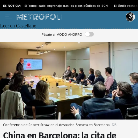
ES NOTICIA:
El ‘complicado’ engranaje tras los pisos públicos de BCN
El Síndic recha
Leer en Castellano
Pásate al MODO AHORRO
Conferencia de Robert Straw en el despacho Broseta en Barcelona
DB
China en Barcelona: la cita de