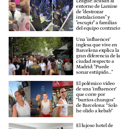
League: acusan al
entorno de Lamine
de "destrozar
instalaciones" y
"escupir" a familias
del equipo contrario
Una 'influencer'
inglesa que vive en
Barcelona explica la
gran diferencia de la
ciudad respecto a
Madrid: "Puede
sonar estúpido..."
El polémico vídeo
de una ‘influencer’
que corre por
“barrios chungos”
de Barcelona: “Solo
he olido a kebab”
El lujoso hotel de