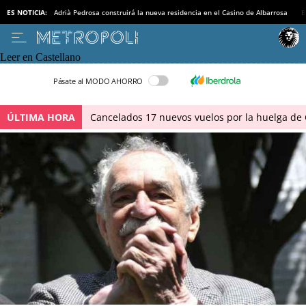
ES NOTICIA:
Adrià Pedrosa construirá la nueva residencia en el Casino de Albarrosa
B
Leer en Castellano
Pásate al MODO AHORRO
ÚLTIMA HORA
Cancelados 17 nuevos vuelos por la huelga de