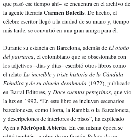
que pasó ese tiempo ahí– se encuentra en el archivo de
Carmen Balcells
la agente literaria
. De hecho, el
célebre escritor llegó a la ciudad de su mano y, tiempo
más tarde, se convirtió en una gran amiga para él.
Durante su estancia en Barcelona, además de
El otoño
del patriarca
, el colombiano que se obsesionaba con
los adjetivos –días y días– escribió otros libros como
el relato
La increíble
y triste historia de la Cándida
Eréndira y de su abuela desalmada
(1972), publicado
en Barral Editores, y
Doce cuentos peregrinos
, que vio
la luz en 1992. “En este libro se incluyen escenarios
barceloneses, como Horta, la Rambla o la Barceloneta,
y descripciones de interiores de pisos”, ha explicado
Metrópoli Abierta
Ayén a
. En esa misma época se
editó también su obra de no ficción
Relato de un