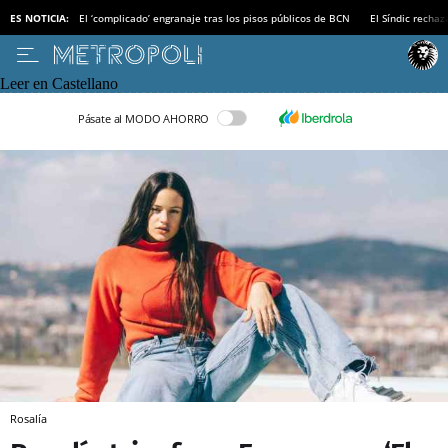
ES NOTICIA:
El ‘complicado’ engranaje tras los pisos públicos de BCN
El Síndic recha
Leer en Castellano
Pásate al MODO AHORRO
Rosalía