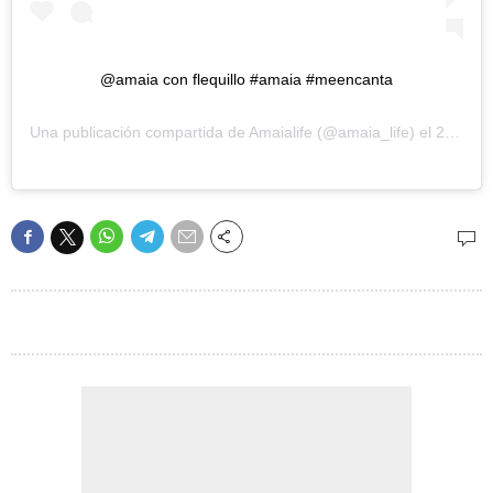
@amaia con flequillo #amaia #meencanta
Una publicación compartida de
Amaialife
(@amaia_life) el
26 Nov, 2018 a las 3:27 PST