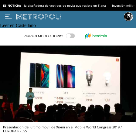
ES NOTICIA:
la diseñadora de vestidos de novia que resiste en Tiana
Inversión millon
Leer en Castellano
Pásate al MODO AHORRO
Presentación del último móvil de Xiomi en el Mobile World Congress 2019 /
EUROPA PRESS