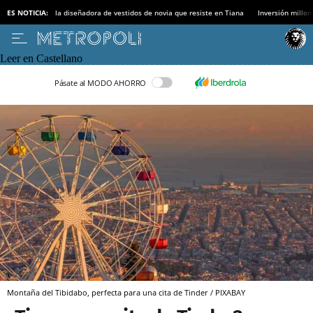
ES NOTICIA:
la diseñadora de vestidos de novia que resiste en Tiana
Inversión millon
Leer en Castellano
Pásate al MODO AHORRO
Montaña del Tibidabo, perfecta para una cita de Tinder / PIXABAY