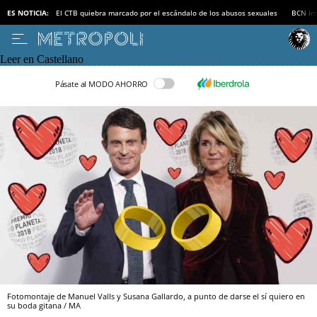
ES NOTICIA:
El CTB quiebra marcado por el escándalo de los abusos sexuales
BCN inv
Leer en Castellano
Pásate al MODO AHORRO
Fotomontaje de Manuel Valls y Susana Gallardo, a punto de darse el sí quiero en
su boda gitana / MA