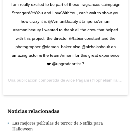
I am really excited to be part of these fragrances caimpaign
StrongerWithYou and LoveWithYou, can’t wait to show you
how crazy it is @ArmaniBeauty #EmporioArmani
#armanibeauty I wanted to thank all the crew that helped
with this project, the director @fabienconstant and the
photographer @damon_baker also @nicholashoult an
amazing actor & the team Armani for this great experience
❤️ @upgradeartist ?
Una publicación compartida de
Alice Pagani
(@opheliamillaiss) el
Noticias relacionadas
Las mejores películas de terror de Netflix para
Halloween