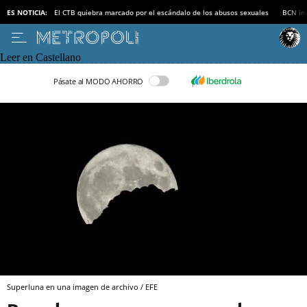
ES NOTICIA:
El CTB quiebra marcado por el escándalo de los abusos sexuales
BCN inv
Leer en Castellano
Pásate al MODO AHORRO
Superluna en una imagen de archivo / EFE