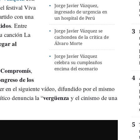
Jorge Javier Vázquez,
l festival Viva
ingresado de urgencia en
artido con una
un hospital de Perú
tidos
. Entre
Jorge Javier Vázquez se
u canción La
cachondea de la crítica de
egar al
Álvaro Morte
Jorge Javier Vázquez
celebra su cumpleaños
encima del escenario
Compromís
e
,
ngreso de los
er en el siguiente vídeo, difundido por el mismo
vergüenza
lítico denuncia la “
y el cinismo de una