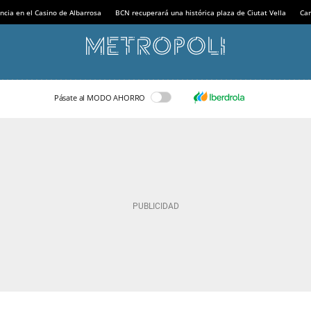
ncia en el Casino de Albarrosa
BCN recuperará una histórica plaza de Ciutat Vella
Can
Pásate al MODO AHORRO