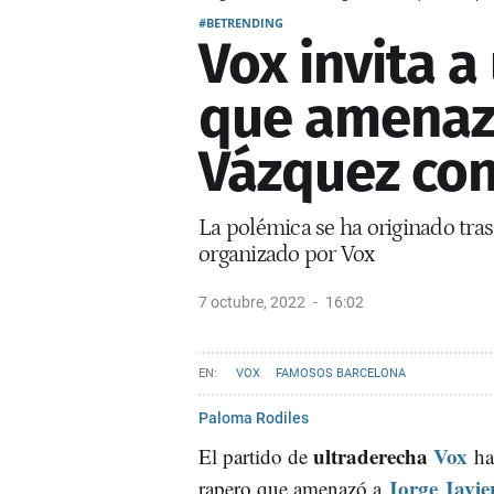
#BETRENDING
Vox invita a
que amenazó
Vázquez con
La polémica se ha originado tras c
organizado por Vox
7 octubre, 2022
16:02
VOX
FAMOSOS BARCELONA
Paloma Rodiles
ultraderecha
Vox
El partido de
ha
Jorge Javie
rapero que amenazó a