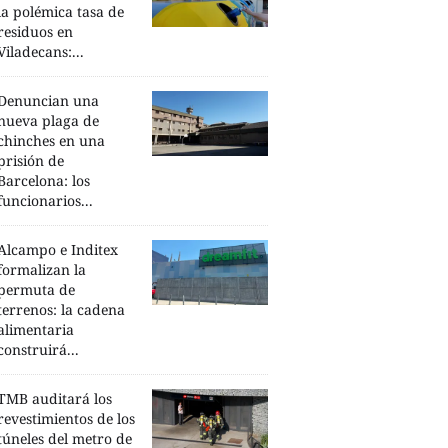
la polémica tasa de
residuos en
Viladecans:...
Denuncian una
nueva plaga de
chinches en una
prisión de
Barcelona: los
funcionarios...
Alcampo e Inditex
formalizan la
permuta de
terrenos: la cadena
alimentaria
construirá...
TMB auditará los
revestimientos de los
túneles del metro de