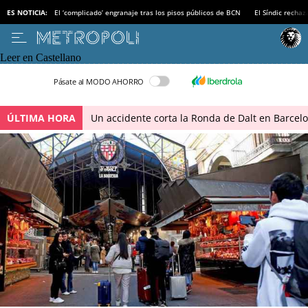
ES NOTICIA:
El ‘complicado’ engranaje tras los pisos públicos de BCN
El Síndic recha
Leer en Castellano
Pásate al MODO AHORRO
ÚLTIMA HORA
Un accidente corta la Ronda de Dalt en Barcel