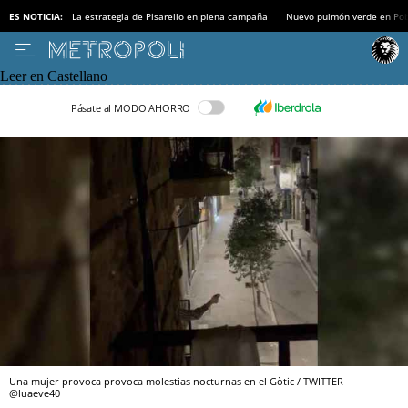
ES NOTICIA:
La estrategia de Pisarello en plena campaña
Nuevo pulmón verde en Po
Leer en Castellano
Pásate al MODO AHORRO
Una mujer provoca provoca molestias nocturnas en el Gòtic / TWITTER -
@luaeve40