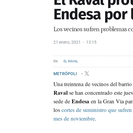
Endesa por l
Los vecinos sufren problemas co
21 enero, 2021
13:15
EL RAVAL
METRÓPOLI
Una treintena de vecinos del barrio
Raval
se han concentrado este jueve
Endesa
sede de
en la Gran Via para
los
cortes de suministro que sufren
mes de noviembre
.