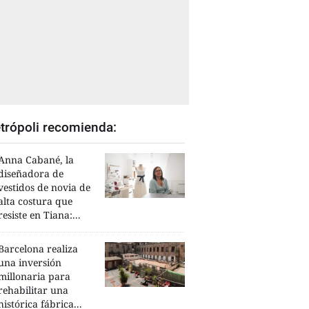
trópoli recomienda:
Anna Cabané, la
diseñadora de
vestidos de novia de
alta costura que
resiste en Tiana:...
Barcelona realiza
una inversión
millonaria para
rehabilitar una
histórica fábrica...