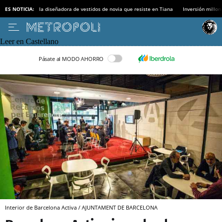
ES NOTICIA:
la diseñadora de vestidos de novia que resiste en Tiana
Inversión millon
Leer en Castellano
Pásate al MODO AHORRO
Interior de Barcelona Activa / AJUNTAMENT DE BARCELONA