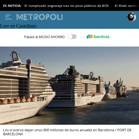
ES NOTICIA:
El ‘complicado’ engranaje tras los pisos públicos de BCN
El Síndic recha
Leer en Castellano
Pásate al MODO AHORRO
Los cruceros dejan unos 800 millones de euros anuales en Barcelona / PORT DE
BARCELONA