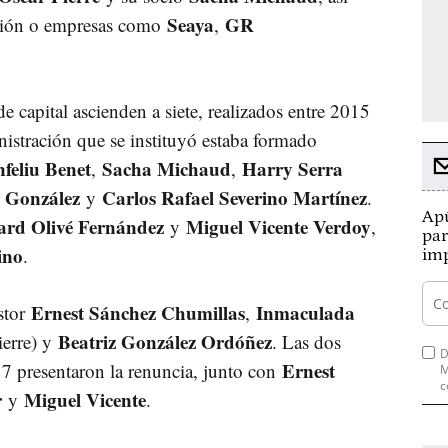
Seaya
GR
sión o empresas como
,
e capital ascienden a siete, realizados entre 2015
istración que se instituyó estaba formado
nfeliu Benet
Sacha Michaud
Harry Serra
,
,
 González
Carlos Rafael Severino Martínez
y
.
Apú
ard Olivé Fernández
Miguel Vicente Verdoy
y
,
par
ino
.
imp
Ernest Sánchez Chumillas
Inmaculada
stor
,
Beatriz González Ordóñez
ierre) y
. Las dos
D
Ernest
 presentaron la renuncia, junto con
M
c
r
Miguel Vicente
y
.