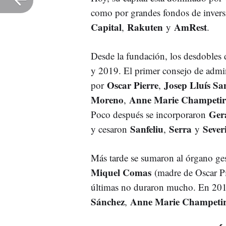
como por grandes fondos de inver
Capital
Rakuten
AmRest
,
y
.
Desde la fundación, los desdobles d
y 2019. El primer consejo de admin
Oscar Pierre
Josep Lluís Sa
por
,
Moreno
Anne Marie Champetir
,
Ger
Poco después se incorporaron
Sanfeliu
Serra
Sever
y cesaron
,
y
Más tarde se sumaron al órgano ge
Miquel Comas
(madre de Oscar P
últimas no duraron mucho. En 2017
Sánchez
Anne Marie Champeti
,