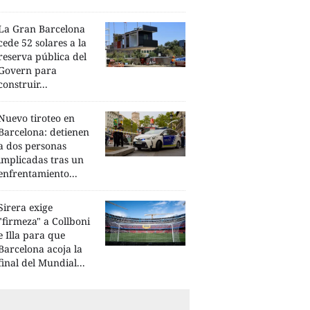
La Gran Barcelona
cede 52 solares a la
reserva pública del
Govern para
construir...
Nuevo tiroteo en
Barcelona: detienen
a dos personas
implicadas tras un
enfrentamiento...
Sirera exige
"firmeza" a Collboni
e Illa para que
Barcelona acoja la
final del Mundial...