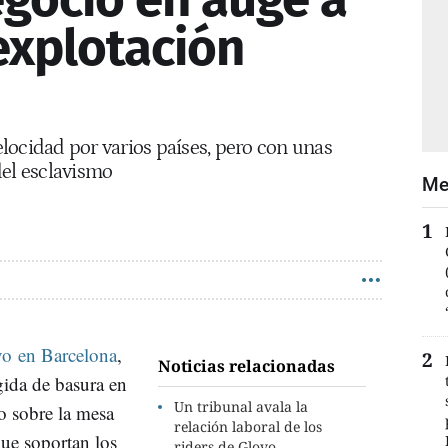
explotación
locidad por varios países, pero con unas
del esclavismo
Me
vo en Barcelona
,
Noticias relacionadas
gida de basura en
Un tribunal avala la
o sobre la mesa
relación laboral de los
que soportan los
riders de Glovo