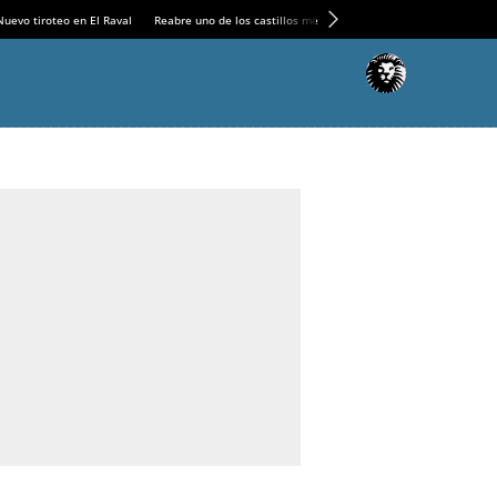
Nuevo tiroteo en El Raval
Reabre uno de los castillos medievales más espectaculares