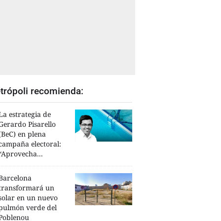
trópoli recomienda:
La estrategia de
Gerardo Pisarello
(BeC) en plena
campaña electoral:
“Aprovecha...
Barcelona
transformará un
solar en un nuevo
pulmón verde del
Poblenou