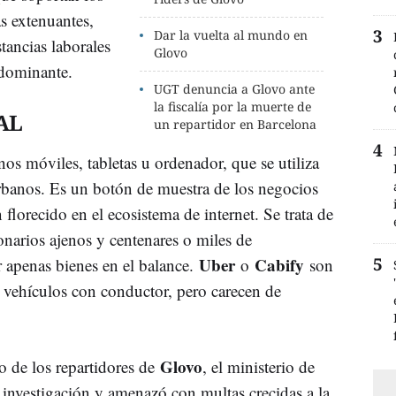
s extenuantes,
Dar la vuelta al mundo en
tancias laborales
Glovo
a dominante.
UGT denuncia a Glovo ante
la fiscalía por la muerte de
AL
un repartidor en Barcelona
nos móviles, tabletas u ordenador, que se utiliza
 urbanos. Es un botón de muestra de los negocios
florecido en el ecosistema de internet. Se trata de
narios ajenos y centenares o miles de
Uber
Cabify
r apenas bienes en el balance.
o
son
 vehículos con conductor, pero carecen de
Glovo
o de los repartidores de
, el ministerio de
investigación y amenazó con multas crecidas a la