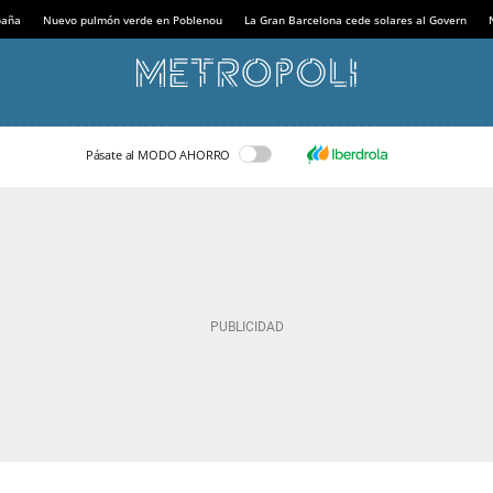
paña
Nuevo pulmón verde en Poblenou
La Gran Barcelona cede solares al Govern
Pásate al MODO AHORRO