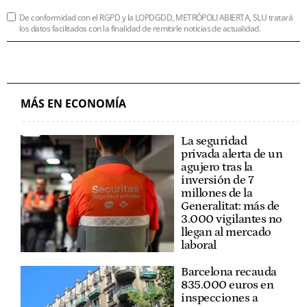
De conformidad con el RGPD y la LOPDGDD, METRÓPOLI ABIERTA, SLU tratará
los datos facilitados con la finalidad de remitirle noticias de actualidad.
MÁS EN ECONOMÍA
La seguridad
privada alerta de un
agujero tras la
inversión de 7
millones de la
Generalitat: más de
3.000 vigilantes no
llegan al mercado
laboral
Barcelona recauda
835.000 euros en
inspecciones a