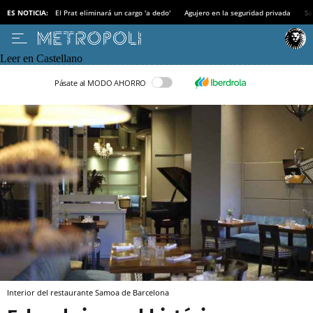
ES NOTICIA:
El Prat eliminará un cargo 'a dedo'
Agujero en la seguridad privada
Sa
Leer en Castellano
Pásate al MODO AHORRO
Interior del restaurante Samoa de Barcelona