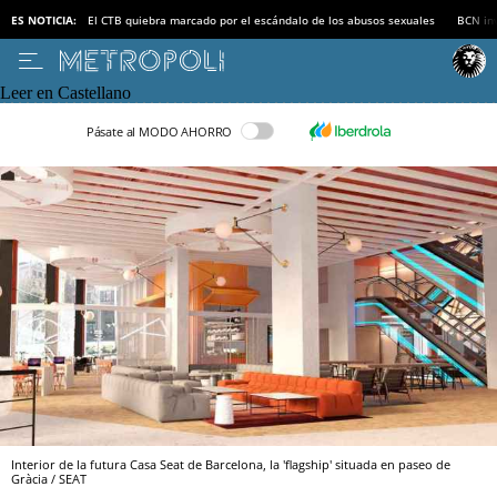
ES NOTICIA:
El CTB quiebra marcado por el escándalo de los abusos sexuales
BCN inv
Leer en Castellano
Pásate al MODO AHORRO
Interior de la futura Casa Seat de Barcelona, la 'flagship' situada en paseo de
Gràcia / SEAT